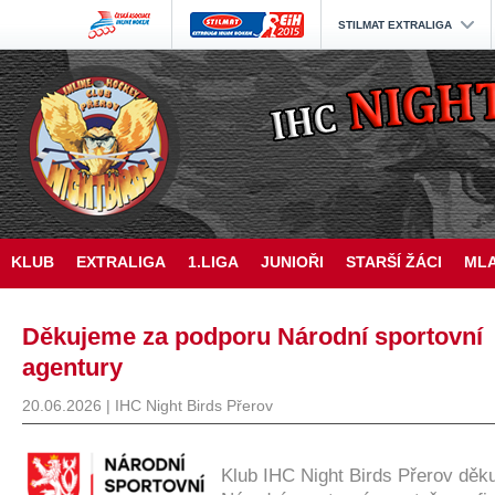
STILMAT EXTRALIGA
KLUB
EXTRALIGA
1.LIGA
JUNIOŘI
STARŠÍ ŽÁCI
MLA
Děkujeme za podporu Národní sportovní
agentury
20.06.2026 | IHC Night Birds Přerov
Klub IHC Night Birds Přerov děk