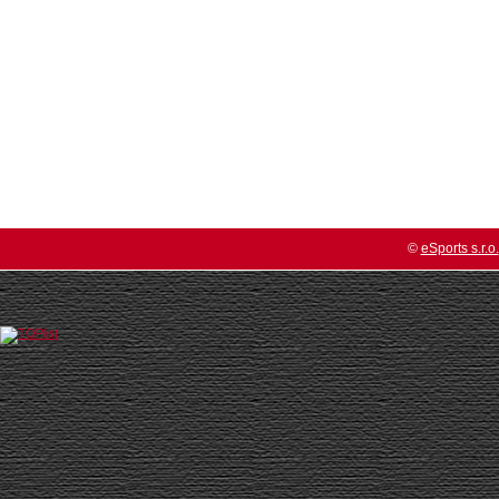
©
eSports s.r.o.